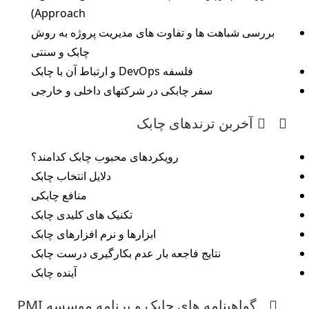
Approach)
بررسی شباهت ها و تفاوت های مدیریت پروژه به روش
چابک و سنتی
فلسفه DevOps و ارتباط آن با چابک
سفر چابکی در شرکتهای داخلی و خارجی
آخربن ترندهای چابک
رویکردهای محبوب چابک کدامند؟
دلایل انتخاب چابک
منافع چابکی
تکنیک های کلیدی چابک
ابزارها و نرم افزارهای چابک
نتایج فاجعه بار عدم بکارگیری درست چابک
آینده چابک
گواهینامه های چابک و برنامه موسسه PMI