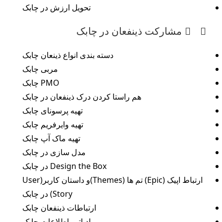
تحویل ارزش در چابک
مشارکت ذینفعان در چابک
دسته بندی انواع ذینعان چابک
مربی چابک
PMO چابک
هم راستا کردن درک ذینفعان در چابک
تهیه پرسونای چابک
تهیه وایرفریم چابک
تهیه ماک آپ چابک
مدل سازی در چابک
Design the Box در چابک
ارتباط اپیک (Epic) تم ها (Themes)و داستان کاربر(User
Story) در چابک
ارتباطات ذینفعان چابک
رادیاتور اطلاعات چابک