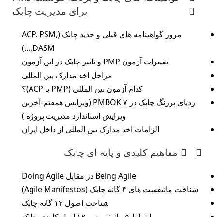
برای مدیریت چابک
مرور گواهینامه های قبلی و جدید چابک (ACP, PSM,
DASM,…)
تغییرات آزمون PMP و تاثیر چابک در این آزمون
مراحل اخذ مدارک بین المللی
کدام آزمون بین المللی (PMP یا ACP)؟
ردپای پررنگ چابک در PMBOK ۷ (ویرایش همفتم-آخرین
ویرایش استاندارد مدیریت پروژه )
الزامات اخذ مدارک بین المللی از داخل ایران
مفاهیم کلیدی و پایه ای چابک
Being Agile در مقابل Doing Agile
شناخت مانیفست های ۴ گانه چابک (Agile Manifestos)
شناخت اصول ۱۲ گانه چابک
ارتباط ۵ مانیفست و ۱۲ اصل کلیدی چابک