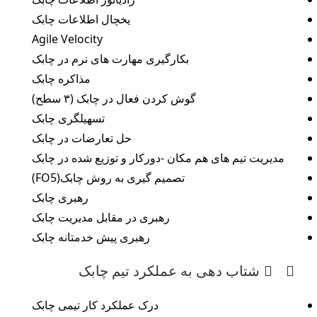
یخچال اطلاعات چابک
Agile Velocity
بکارگیری مهارت های نرم در چابک
مذاکره چابک
گوش کردن فعال در چابک (۳ سطح)
تسهیلگری چابک
حل تعارضات در چابک
مدیریت تیم های هم مکان -دورکار و توزیع شده در چابک
تصمیم گیری به روش چابک(FO5)
رهبری چابک
رهبری در مقابل مدیریت چابک
رهبری پیش خدمتانه چابک
شتاب دهی به عملکرد تیم چابک
درک عملکرد کار تیمی چابک