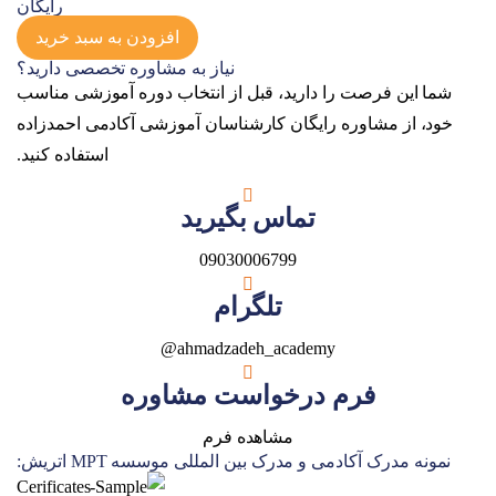
رایگان
وبینار
افزودن به سبد خرید
فرصت
نیاز به مشاوره تخصصی دارید؟
ها
شما این فرصت را دارید، قبل از انتخاب دوره آموزشی مناسب
و
خود، از مشاوره رایگان کارشناسان آموزشی آکادمی احمدزاده
چالش
استفاده کنید.
های
تماس بگیرید
دواپس
(DevOps)
09030006799
عدد
تلگرام
ahmadzadeh_academy@
فرم درخواست مشاوره
مشاهده فرم
نمونه مدرک آکادمی و مدرک بین المللی موسسه MPT اتریش: