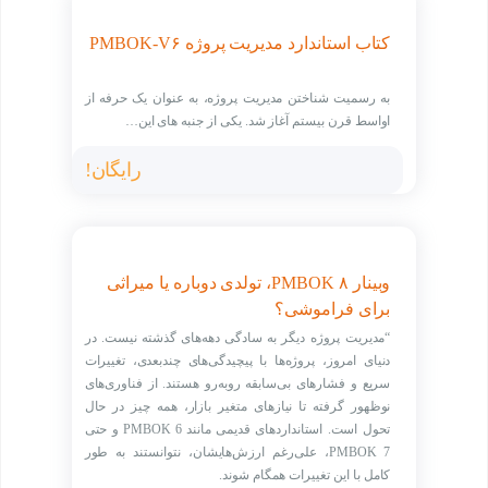
through
24,000,000 تومان
کتاب استاندارد مدیریت پروژه PMBOK-V۶
به رسمیت شناختن مدیریت پروژه، به عنوان یک حرفه از
اواسط قرن بیستم آغاز شد. یکی از جنبه های این…
رایگان!
وبینار PMBOK ۸، تولدی دوباره یا میراثی
برای فراموشی؟
“مدیریت پروژه دیگر به سادگی دهه‌های گذشته نیست. در
دنیای امروز، پروژه‌ها با پیچیدگی‌های چندبعدی، تغییرات
سریع و فشارهای بی‌سابقه روبه‌رو هستند. از فناوری‌های
نوظهور گرفته تا نیازهای متغیر بازار، همه چیز در حال
تحول است. استانداردهای قدیمی مانند PMBOK 6 و حتی
PMBOK 7، علی‌رغم ارزش‌هایشان، نتوانستند به طور
کامل با این تغییرات همگام شوند.